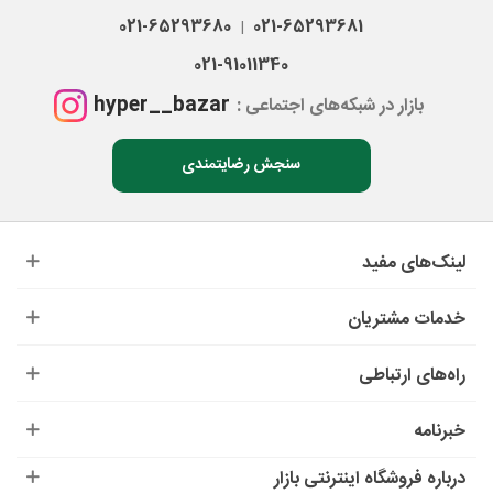
021-65293680
021-65293681
|
021-91011340
hyper__bazar
بازار در شبکه‌های اجتماعی :
سنجش رضایتمندی
لینک‌های مفید
خدمات مشتریان
راه‌های ارتباطی
خبرنامه
درباره‌ فروشگاه اینترنتی بازار