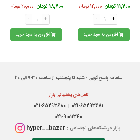
11,700 تومان
18,700 تومان
12,000 تومان
20,000 تومان
-
+
-
+
افزودن به سبد خرید
افزودن به سبد خرید
ساعات پاسخ‌گویی : شنبه تا پنجشنبه از ساعت 9:30 الی 20
تلفن‌های پشتیبانی بازار
021-65293680
021-65293681
|
021-91011340
hyper__bazar
بازار در شبکه‌های اجتماعی :