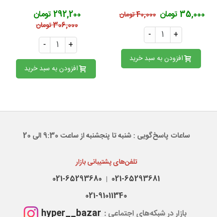
35,000 تومان
292,200 تومان
40,000 تومان
306,000 تومان
-
+
-
+
افزودن به سبد خرید
افزودن به سبد خرید
ساعات پاسخ‌گویی : شنبه تا پنجشنبه از ساعت 9:30 الی 20
تلفن‌های پشتیبانی بازار
021-65293680
021-65293681
|
021-91011340
hyper__bazar
بازار در شبکه‌های اجتماعی :