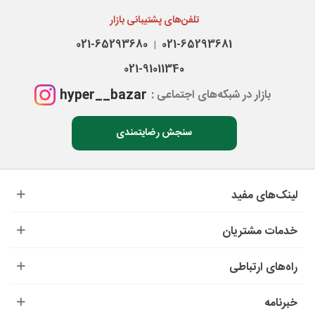
تلفن‌های پشتیبانی بازار
021-65293680
021-65293681
|
021-91011340
hyper__bazar
بازار در شبکه‌های اجتماعی :
سنجش رضایتمندی
لینک‌های مفید
خدمات مشتریان
راه‌های ارتباطی
خبرنامه