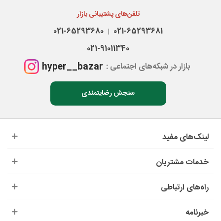
تلفن‌های پشتیبانی بازار
021-65293680
021-65293681
|
021-91011340
hyper__bazar
بازار در شبکه‌های اجتماعی :
سنجش رضایتمندی
لینک‌های مفید
خدمات مشتریان
راه‌های ارتباطی
خبرنامه