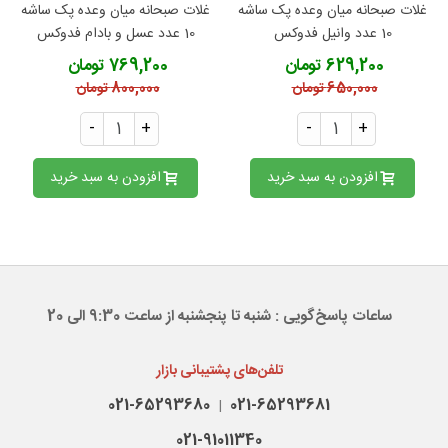
غلات صبحانه میان وعده پک ساشه
غلات صبحانه میان وعده پک ساشه
10 عدد وانیل فدوکس
10 عدد عسل و بادام فدوکس
629,200 تومان
769,200 تومان
650,000 تومان
800,000 تومان
-
+
-
+
افزودن به سبد خرید
افزودن به سبد خرید
ساعات پاسخ‌گویی : شنبه تا پنجشنبه از ساعت 9:30 الی 20
تلفن‌های پشتیبانی بازار
021-65293680
021-65293681
|
021-91011340