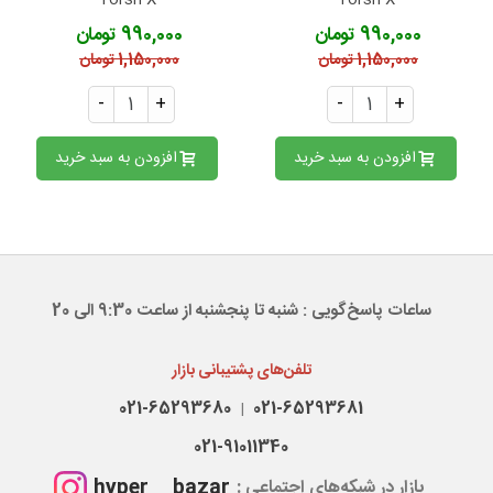
Torsh-X
Torsh-X
990,000 تومان
990,000 تومان
1,150,000 تومان
1,150,000 تومان
-
+
-
+
افزودن به سبد خرید
افزودن به سبد خرید
ساعات پاسخ‌گویی : شنبه تا پنجشنبه از ساعت 9:30 الی 20
تلفن‌های پشتیبانی بازار
021-65293680
021-65293681
|
021-91011340
hyper__bazar
بازار در شبکه‌های اجتماعی :