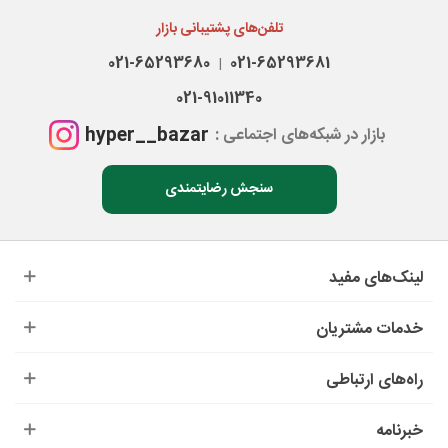
تلفن‌های پشتیبانی بازار
021-65293680
021-65293681
|
021-91011340
hyper__bazar
بازار در شبکه‌های اجتماعی :
سنجش رضایتمندی
لینک‌های مفید
خدمات مشتریان
راه‌های ارتباطی
خبرنامه