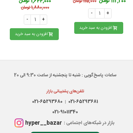
112,200 تومان
1,644,000 تومان
115,000 تومان
1,880,000 تومان
-
+
-
+
افزودن به سبد خرید
افزودن به سبد خرید
ساعات پاسخ‌گویی : شنبه تا پنجشنبه از ساعت 9:30 الی 20
تلفن‌های پشتیبانی بازار
021-65293680
021-65293681
|
021-91011340
hyper__bazar
بازار در شبکه‌های اجتماعی :