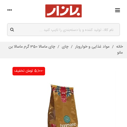
خانه
/
مواد غذایی و خواروبار
/
چای
/
چای ماسالا 350 گرم ماسالا بن
مانو
-5,100 تومان
تخفیف