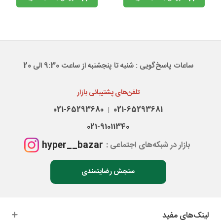
ساعات پاسخ‌گویی : شنبه تا پنجشنبه از ساعت 9:30 الی 20
تلفن‌های پشتیبانی بازار
021-65293680
021-65293681
|
021-91011340
hyper__bazar
بازار در شبکه‌های اجتماعی :
سنجش رضایتمندی
لینک‌های مفید