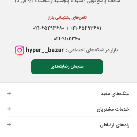
ساعات پاسخ‌گویی : شنبه تا پنجشنبه از ساعت 9:30 الی 20
تلفن‌های پشتیبانی بازار
021-65293680
021-65293681
|
021-91011340
hyper__bazar
بازار در شبکه‌های اجتماعی :
سنجش رضایتمندی
لینک‌های مفید
خدمات مشتریان
راه‌های ارتباطی