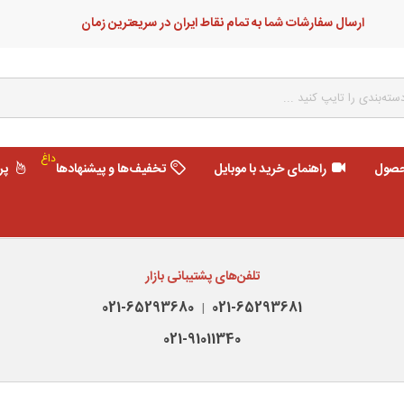
ارسال سفارشات شما به تمام نقاط ایران در سریعترین زمان
داغ
حصول
راهنمای خرید با موبایل
تخفیف‌ها و پیشنهادها
پر
تلفن‌های پشتیبانی بازار
021-65293680
021-65293681
|
021-91011340