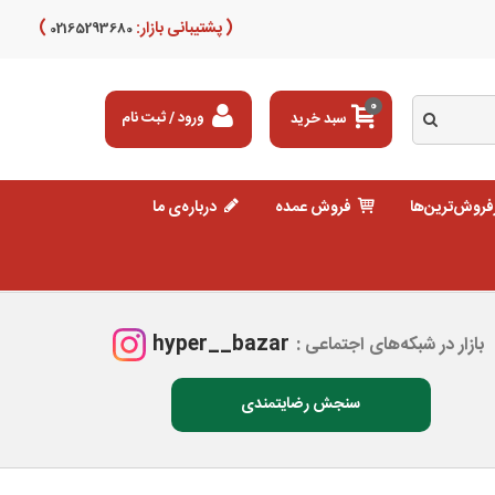
( پشتیبانی بازار:
)
02165293680
0
سبد خرید
ورود / ثبت نام
فروش‌ترین‌ها
فروش عمده
درباره‌ی ما
hyper__bazar
بازار در شبکه‌های اجتماعی :
سنجش رضایتمندی