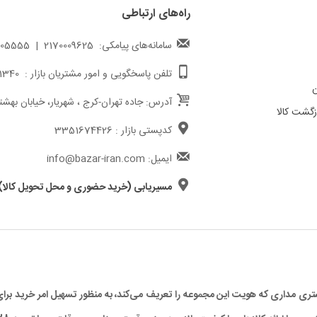
راه‌های ارتباطی
سامانه‌های پیامکی: 2170009625 | 217000005555
تلفن پاسخگویی و امور مشتریان بازار : 02191011340
ن
آدرس: جاده تهران-کرج ، شهریار، خیابان بهشت
گشت کالا
کدپستی بازار : 3351674426
ایمیل: info@bazar-iran.com
مسیریابی (خرید حضوری و محل تحویل کالا)
د مشتری مداری که هویت این مجموعه را تعریف می‌کند، به منظور تسهیل امر خرید