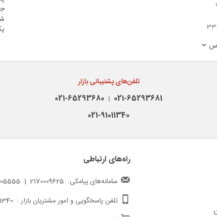
جم
شن
33
یک
اس
تلفن‌های پشتیبانی بازار
021-65293680
021-65293681
|
021-91011340
راه‌های ارتباطی
سامانه‌های پیامکی: 2170009625 | 217000005555
تلفن پاسخگویی و امور مشتریان بازار : 02191011340
ن