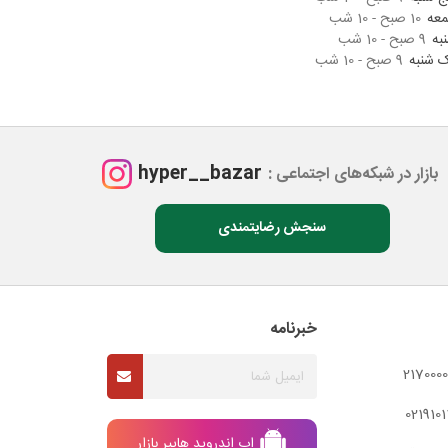
عه
10 صبح - 10 شب
به
9 صبح - 10 شب
 شنبه
9 صبح - 10 شب
hyper__bazar
بازار در شبکه‌های اجتماعی :
سنجش رضایتمندی
خبرنامه
اپ اندروید هایپر بازار