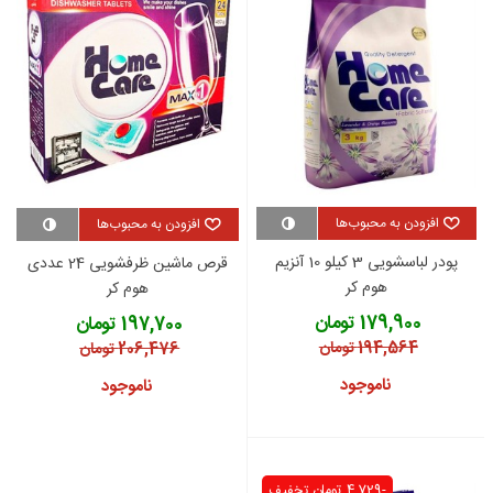
افزودن به محبوب‌ها
افزودن به محبوب‌ها
پودر لباسشویی 3 کیلو 10 آنزیم
قرص ماشین ظرفشویی 24 عددی
هوم کر
هوم کر
179,900 تومان
197,700 تومان
194,564 تومان
206,476 تومان
ناموجود
ناموجود
-4,729 تومان
تخفیف