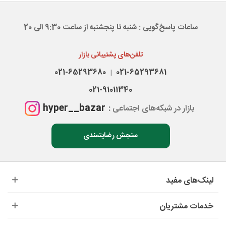
ساعات پاسخ‌گویی : شنبه تا پنجشنبه از ساعت 9:30 الی 20
تلفن‌های پشتیبانی بازار
021-65293680
021-65293681
|
021-91011340
hyper__bazar
بازار در شبکه‌های اجتماعی :
سنجش رضایتمندی
لینک‌های مفید
خدمات مشتریان