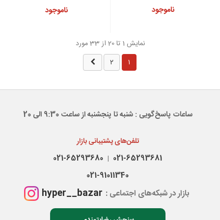
ناموجود
ناموجود
نمایش 1 تا 20 از 33 مورد
بعدی
2
1
ساعات پاسخ‌گویی : شنبه تا پنجشنبه از ساعت 9:30 الی 20
تلفن‌های پشتیبانی بازار
021-65293680
021-65293681
|
021-91011340
hyper__bazar
بازار در شبکه‌های اجتماعی :
سنجش رضایتمندی