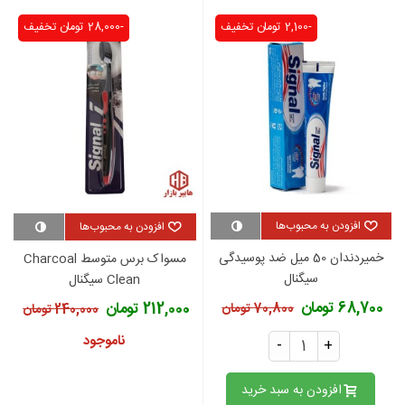
-2,100 تومان
تخفیف
-28,000 تومان
تخفیف
افزودن به محبوب‌ها
افزودن به محبوب‌ها
خمیردندان 50 میل ضد پوسیدگی
مسواک برس متوسط Charcoal
سیگنال
Clean سیگنال
68,700 تومان
212,000 تومان
70,800 تومان
240,000 تومان
ناموجود
-
+
افزودن به سبد خرید